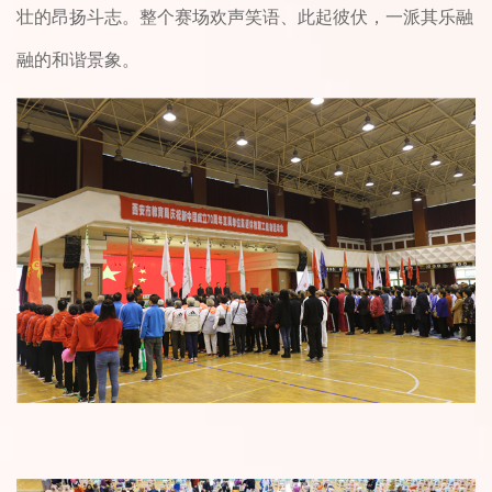
壮的昂扬斗志。整个赛场欢声笑语、此起彼伏，一派其乐融
融的和谐景象。