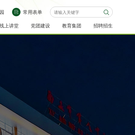
园
常用表单
线上讲堂
党团建设
教育集团
招聘招生
品课
录像课
党
团
社
少先
集团动
学校链
政策解
新生须
团
建
团
队风
态
接
读
知
活
动
活
采
动
态
动