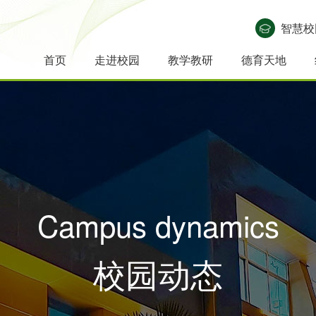
智慧校
首页
走进校园
教学教研
德育天地
学
校
领
教
校
地
联
学
研
辐
教
教
班
学
学
德
心
教
选
精
校
长
导
师
园
理
系
科
修
射
师
学
主
子
生
育
理
育
科
简
致
集
队
风
位
我
组
动
引
发
活
任
风
发
活
讲
故
报
介
辞
体
伍
貌
置
们
简
态
领
展
动
风
采
展
动
堂
事
名
介
采
Campus dynamics
校园动态